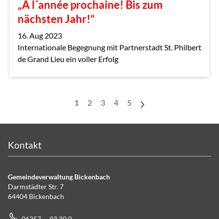
„A l´année prochaine! Bis zum
nächsten Jahr!“
16. Aug 2023
Internationale Begegnung mit Partnerstadt St. Philbert
de Grand Lieu ein voller Erfolg
1
2
3
4
5
>
Kontakt
Gemeindeverwaltung Bickenbach
Darmstädter Str. 7
64404 Bickenbach
06257 – 93 30 0