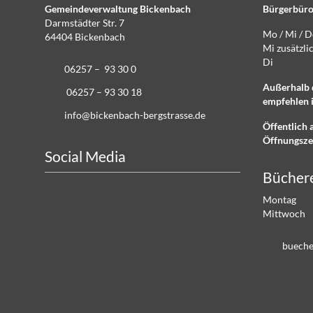
Gemeindeverwaltung Bickenbach
Bürgerbüro
Darmstädter Str. 7
Mo / Mi / 
64404 Bickenbach
Mi zusätz
Di g
06257 – 93 30 0
Außerhalb 
06257 – 93 30 18
empfehlen i
info@bickenbach-bergstrasse.de
Öffentlich 
Öffnungsze
Social Media
Bücher
Montag 
Mittwoch
b
ch