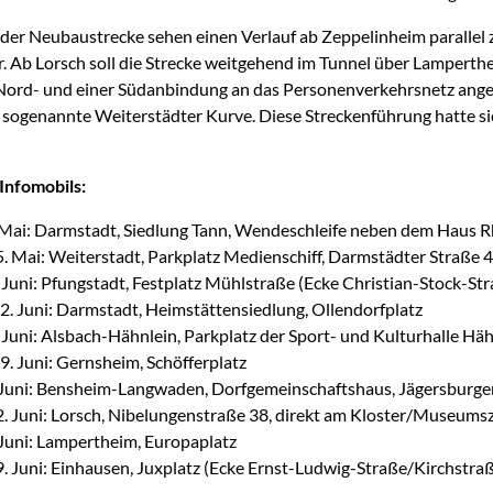
der Neubaustrecke sehen einen Verlauf ab Zeppelinheim parallel
r. Ab Lorsch soll die Strecke weitgehend im Tunnel über Lamper
 Nord- und einer Südanbindung an das Personenverkehrsnetz ange
 sogenannte Weiterstädter Kurve. Diese Streckenführung hatte sic
Infomobils:
 Mai: Darmstadt, Siedlung Tann, Wendeschleife neben dem Haus 
. Mai: Weiterstadt, Parkplatz Medienschiff, Darmstädter Straße 
 Juni: Pfungstadt, Festplatz Mühlstraße (Ecke Christian-Stock-St
2. Juni: Darmstadt, Heimstättensiedlung, Ollendorfplatz
 Juni: Alsbach-Hähnlein, Parkplatz der Sport- und Kulturhalle Hä
9. Juni: Gernsheim, Schöfferplatz
 Juni: Bensheim-Langwaden, Dorfgemeinschaftshaus, Jägersburge
. Juni: Lorsch, Nibelungenstraße 38, direkt am Kloster/Museum
Juni: Lampertheim, Europaplatz
. Juni: Einhausen, Juxplatz (Ecke Ernst-Ludwig-Straße/Kirchstra