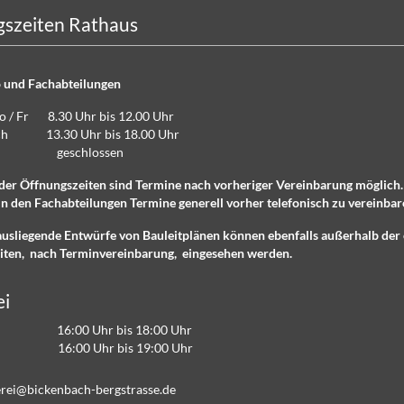
szeiten Rathaus
 und Fachabteilungen
Do / Fr 8.30 Uhr bis 12.00 Uhr
lich 13.30 Uhr bis 18.00 Uhr
eschlossen
der Öffnungszeiten sind Termine nach vorheriger Vereinbarung möglich
n den Fachabteilungen Termine generell vorher telefonisch zu vereinbar
ausliegende Entwürfe von Bauleitplänen können ebenfalls außerhalb der 
iten, nach Terminvereinbarung, eingesehen werden.
ei
16:00 Uhr bis 18:00 Uhr
 16:00 Uhr bis 19:00 Uhr
r
b
ck
nb
ch-b
rgstr
ss
d