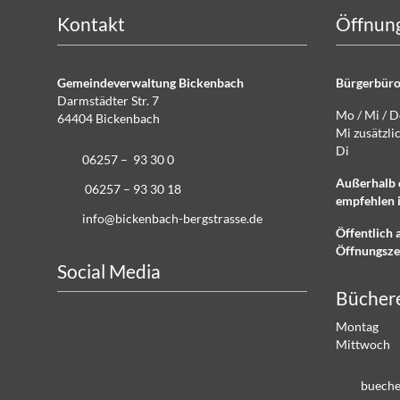
Kontakt
Öffnung
Gemeindeverwaltung Bickenbach
Bürgerbüro
Darmstädter Str. 7
Mo / Mi / 
64404 Bickenbach
Mi zusätz
Di g
06257 – 93 30 0
Außerhalb 
06257 – 93 30 18
empfehlen i
info@bickenbach-bergstrasse.de
Öffentlich 
Öffnungsze
Social Media
Bücher
Montag 
Mittwoch
b
ch