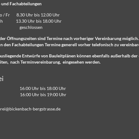
 und Fachabteilungen
Do / Fr 8.30 Uhr bis 12.00 Uhr
lich 13.30 Uhr bis 18.00 Uhr
eschlossen
der Öffnungszeiten sind Termine nach vorheriger Vereinbarung möglich
n den Fachabteilungen Termine generell vorher telefonisch zu vereinbar
ausliegende Entwürfe von Bauleitplänen können ebenfalls außerhalb der 
iten, nach Terminvereinbarung, eingesehen werden.
ei
16:00 Uhr bis 18:00 Uhr
 16:00 Uhr bis 19:00 Uhr
r
b
ck
nb
ch-b
rgstr
ss
d