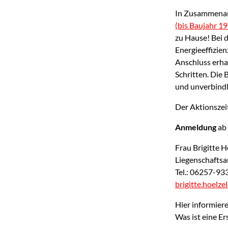
In Zusammenar
(bis Baujahr 1
zu Hause! Bei d
Energieeffizie
Anschluss erha
Schritten. Die 
und unverbindl
Der Aktionszei
Anmeldung
ab 
Frau Brigitte H
Liegenschafts
Tel.: 06257-9
brigitte.hoelz
Hier informier
Was ist eine E