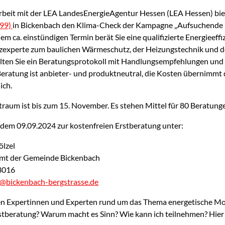
beit mit der LEA LandesEnergieAgentur Hessen (LEA Hessen) bie
999)
in Bickenbach den Klima-Check der Kampagne „Aufsuchende En
em ca. einstündigen Termin berät Sie eine qualifizierte Energieeffiz
nzexperte zum baulichen Wärmeschutz, der Heizungstechnik und d
lten Sie ein Beratungsprotokoll mit Handlungsempfehlungen un
Beratung ist anbieter- und produktneutral, die Kosten übernimmt d
ich.
traum ist bis zum 15. November. Es stehen Mittel für 80 Beratung
dem 09.09.2024 zur kostenfreien Erstberatung unter:
ölzel
amt der Gemeinde Bickenbach
33016
el@bickenbach-bergstrasse.de
en Expertinnen und Experten rund um das Thema energetische Mo
rstberatung? Warum macht es Sinn? Wie kann ich teilnehmen? Hier