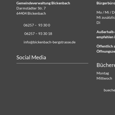
Gemeindeverwaltung Bickenbach
Bürgerbüro
Darmstädter Str. 7
Mo / Mi / 
64404 Bickenbach
Mi zusätz
Di g
06257 – 93 30 0
Außerhalb 
06257 – 93 30 18
empfehlen i
info@bickenbach-bergstrasse.de
Öffentlich 
Öffnungsze
Social Media
Bücher
Montag 
Mittwoch
b
ch