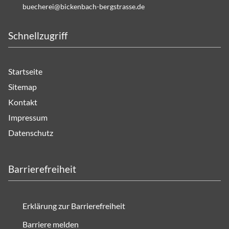
b
ch
r
b
ck
nb
ch-b
rgstr
ss
d
Schnellzugriff
Startseite
Sitemap
Kontakt
Impressum
Datenschutz
Barrierefreiheit
Erklärung zur Barrierefreiheit
Barriere melden