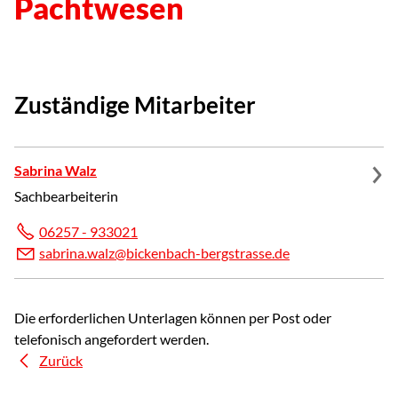
Pachtwesen
Zuständige Mitarbeiter
Sabrina Walz
Sachbearbeiterin
06257 - 933021
s
br
n
w
lz
b
ck
nb
ch-b
rgstr
ss
d
Die erforderlichen Unterlagen können per Post oder
telefonisch angefordert werden.
Zurück