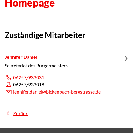
Homepage
Zuständige Mitarbeiter
Jennifer Daniel
Sekretariat des Bürgermeisters
06257/933031
06257/933018
j
nn
f
r
d
n
l
b
ck
nb
ch-b
rgstr
ss
d
Zurück