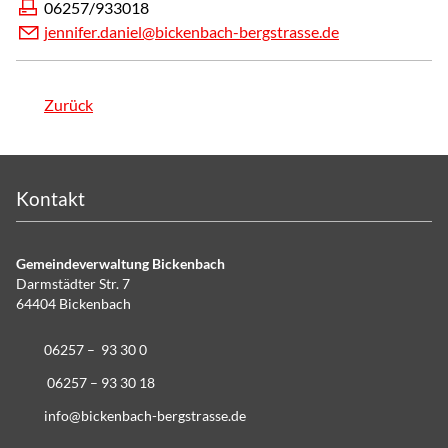
06257/933018
j
nn
f
r
d
n
l
b
ck
nb
ch-b
rgstr
ss
d
Zurück
Kontakt
Gemeindeverwaltung Bickenbach
Darmstädter Str. 7
64404 Bickenbach
06257 – 93 30 0
06257 – 93 30 18
info@bickenbach-bergstrasse.de