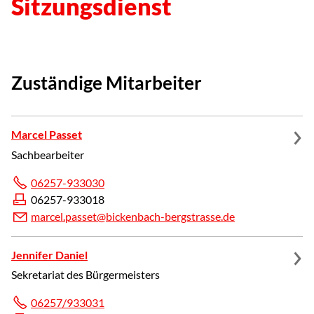
Sitzungsdienst
Zuständige Mitarbeiter
Marcel Passet
Sachbearbeiter
06257-933030
06257-933018
m
rc
l
p
ss
t
b
ck
nb
ch-b
rgstr
ss
d
Jennifer Daniel
Sekretariat des Bürgermeisters
06257/933031