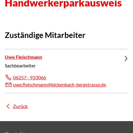
Handwerkerparkausweis
Zuständige Mitarbeiter
Uwe Fleischmann
Sachbearbeiter
06257 - 933066
w
fl
schm
nn
b
ck
nb
ch-b
rgstr
ss
d
Zurück