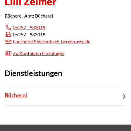
Lilli Zelmer
Bücherei
, Amt:
Bücherei
06257 - 933019
06257 - 933018
b
ch
r
b
ck
nb
ch-b
rgstr
ss
d
Zu Kontakten hinzufügen
Dienstleistungen
Bücherei