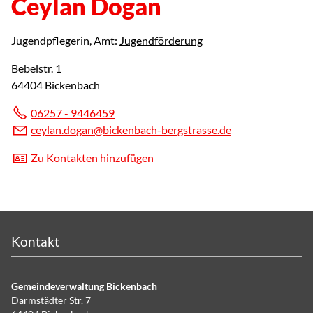
Ceylan Dogan
Jugendpflegerin
, Amt:
Jugendförderung
Bebelstr. 1
64404 Bickenbach
06257 - 9446459
c
yl
n
d
g
n
b
ck
nb
ch-b
rgstr
ss
d
Zu Kontakten hinzufügen
Kontakt
Gemeindeverwaltung Bickenbach
Darmstädter Str. 7