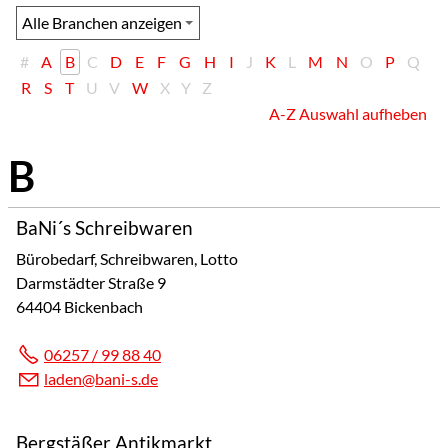
#
A
B
C
D
E
F
G
H
I
J
K
L
M
N
O
P
Q
R
S
T
U
V
W
X
Y
Z
A-Z Auswahl aufheben
BaNi´s Schreibwaren
Bürobedarf, Schreibwaren, Lotto
Darmstädter Straße 9
64404 Bickenbach
06257 / 99 88 40
l
d
n
b
n
-s
d
Bergstäßer Antikmarkt