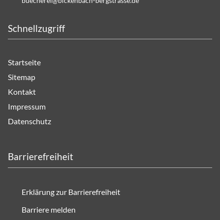
b
ch
r
b
ck
nb
ch-b
rgstr
ss
d
Schnellzugriff
Startseite
Sitemap
Kontakt
Impressum
Datenschutz
Barrierefreiheit
Erklärung zur Barrierefreiheit
Barriere melden