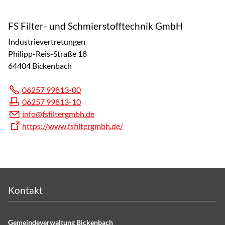
FS Filter- und Schmierstofftechnik GmbH
Industrievertretungen
Philipp-Reis-Straße 18
64404 Bickenbach
06257 99813-00
06257 99813-10
nf
fsf
lt
rgmbh
d
https://www.fsfiltergmbh.de/
Kontakt
Gemeindeverwaltung Bickenbach