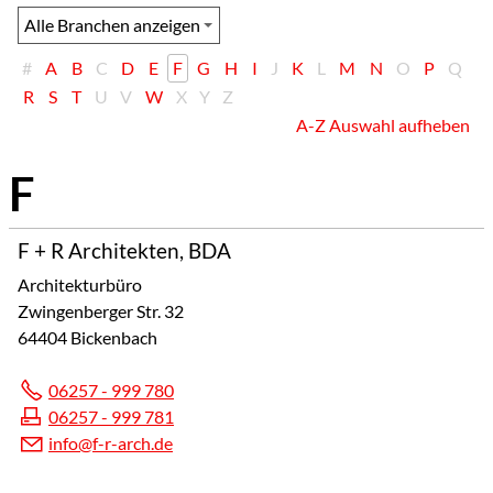
#
A
B
C
D
E
F
G
H
I
J
K
L
M
N
O
P
Q
R
S
T
U
V
W
X
Y
Z
A-Z Auswahl aufheben
F + R Architekten, BDA
Architekturbüro
Zwingenberger Str. 32
64404 Bickenbach
06257 - 999 780
06257 - 999 781
nf
f-r-
rch
d