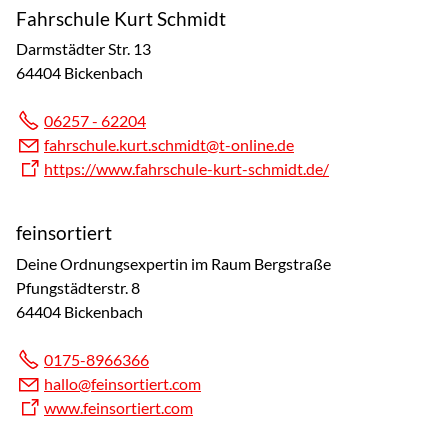
Fahrschule Kurt Schmidt
Darmstädter Str. 13
64404 Bickenbach
06257 - 62204
f
hrsch
l
k
rt
schm
dt
t-
nl
n
d
https://www.fahrschule-kurt-schmidt.de/
feinsortiert
Deine Ordnungsexpertin im Raum Bergstraße
Pfungstädterstr. 8
64404 Bickenbach
0175-8966366
h
ll
f
ns
rt
rt
c
m
www.feinsortiert.com