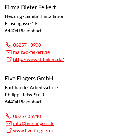
Firma Dieter Feikert
Heizung - Sanitär Installation
Erbsengasse 1 E
64404 Bickenbach
06257 - 3900
m
l
d-f
k
rt
d
http://www.d-feikert.de/
Five Fingers GmbH
Fachhandel Arbeitsschutz
Philipp-Reiss-Str. 3
64404 Bickenbach
06257 86940
nf
f
v
-f
ng
rs
d
www.five-fingers.de