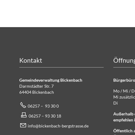
Kontakt
Öffnung
Gemeindeverwaltung Bickenbach
Bürgerbüro
Darmstädter Str. 7
Mo / Mi / 
64404 Bickenbach
Mi zusätz
Di g
06257 – 93 30 0
Außerhalb 
06257 – 93 30 18
empfehlen i
info@bickenbach-bergstrasse.de
Öffentlich 