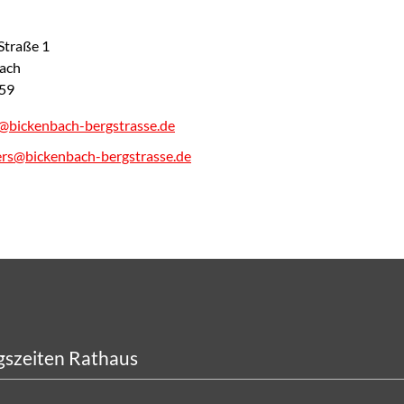
Straße 1
ach
59
b
ck
nb
ch-b
rgstr
ss
d
rs
b
ck
nb
ch-b
rgstr
ss
d
szeiten Rathaus