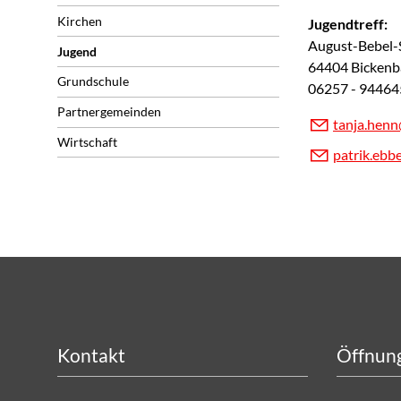
Kirchen
Jugendtreff:
August-Bebel-
Jugend
64404 Bickenb
Grundschule
06257 - 94464
Partnergemeinden
t
nj
h
nn
Wirtschaft
p
tr
k
bb
Kontakt
Öffnung