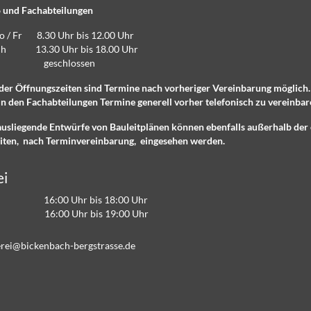
 und Fachabteilungen
Do / Fr 8.30 Uhr bis 12.00 Uhr
lich 13.30 Uhr bis 18.00 Uhr
eschlossen
der Öffnungszeiten sind Termine nach vorheriger Vereinbarung möglich
n den Fachabteilungen Termine generell vorher telefonisch zu vereinbar
ausliegende Entwürfe von Bauleitplänen können ebenfalls außerhalb der 
iten, nach Terminvereinbarung, eingesehen werden.
ei
16:00 Uhr bis 18:00 Uhr
 16:00 Uhr bis 19:00 Uhr
r
b
ck
nb
ch-b
rgstr
ss
d