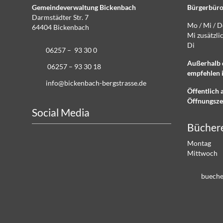
Gemeindeverwaltung Bickenbach
Bürgerbüro
Darmstädter Str. 7
Mo / Mi / 
64404 Bickenbach
Mi zusätz
Di g
06257 – 93 30 0
Außerhalb 
06257 – 93 30 18
empfehlen i
info@bickenbach-bergstrasse.de
Öffentlich 
Öffnungsze
Social Media
Bücher
Montag 
Mittwoch
b
ch