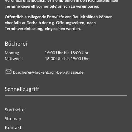
Vereinbarung möglich. Wir empfehlen in den Fachabteilungen
Termine generell vorher telefonisch zu vereinbaren.
Öffentlich ausliegende Entwürfe von Bauleitplänen können
ebenfalls außerhalb der o.g. Öffnungszeiten, nach
Terminvereinbarung, eingesehen werden.
Bücherei
Montag 16:00 Uhr bis 18:00 Uhr
Mittwoch 16:00 Uhr bis 19:00 Uhr
b
ch
r
b
ck
nb
ch-b
rgstr
ss
d
Schnellzugriff
Startseite
Sitemap
Kontakt