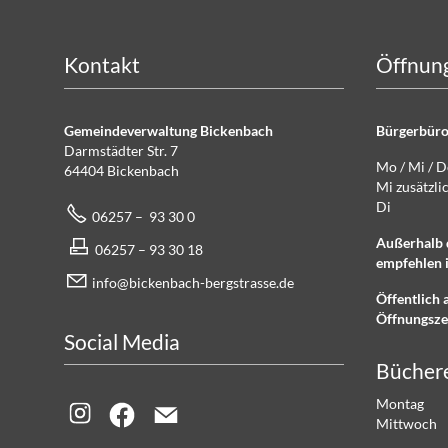
Kontakt
Öffnung
Gemeindeverwaltung Bickenbach
Bürgerbüro
Darmstädter Str. 7
Mo / Mi / 
64404 Bickenbach
Mi zusätz
Di g
06257 – 93 30 0
Außerhalb 
06257 – 93 30 18
empfehlen i
info@bickenbach-bergstrasse.de
Öffentlich 
Öffnungsze
Social Media
Bücher
Montag 
Mittwoch