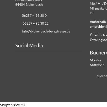
Mo / Mi / 
64404 Bickenbach
Mi zusätz
Di g
06257 – 93 30 0
Außerhalb 
06257 – 93 30 18
empfehlen i
info@bickenbach-bergstrasse.de
Öffentlich 
Öffnungsze
Social Media
Bücher
Montag 
Mittwoch
b
ch
Skript "38cc..." 1