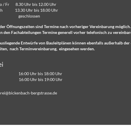
Do / Fr 8.30 Uhr bis 12.00 Uhr
lich 13.30 Uhr bis 18.00 Uhr
eschlossen
der Öffnungszeiten sind Termine nach vorheriger Vereinbarung möglich
n den Fachabteilungen Termine generell vorher telefonisch zu vereinbar
ausliegende Entwürfe von Bauleitplänen können ebenfalls außerhalb der 
iten, nach Terminvereinbarung, eingesehen werden.
ei
16:00 Uhr bis 18:00 Uhr
 16:00 Uhr bis 19:00 Uhr
r
b
ck
nb
ch-b
rgstr
ss
d