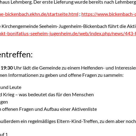
aus Lehmberg. Der erste Lieferung wurde bereits nach Lehmberg 
che-bickenbach.ekhn.de/startseite.html
;
https://www.bickenbach-
e Kirchengemeinde Seeheim-Jugenheim-Bickenbach führt die Akt
kt-bonifatius-seeheim-jugenheim.de/web/index.php/news/443-hi
ntreffen:
 19:30
Uhr lädt die Gemeinde zu einem Helfenden- und Interessier
en Informationen zu geben und offene Fragen zu sammeln:
d und Leute
nd Krieg – was bedeutet das für den Menschen
agen
offenen Fragen und Aufbau einer Aktivenliste
außerdem ein regelmäßiges Eltern-Kind-Treffen, zu dem aber noc