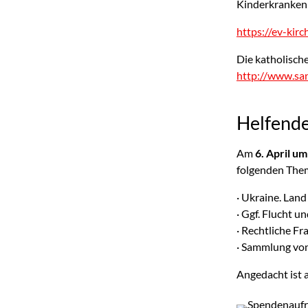
Kinderkrankenh
https://ev-kir
Die katholisch
http://www.san
Helfende
Am
6. April um
folgenden Them
· Ukraine. Lan
·
Ggf. Flucht u
·
Rechtliche Fr
·
Sammlung von 
Angedacht ist 