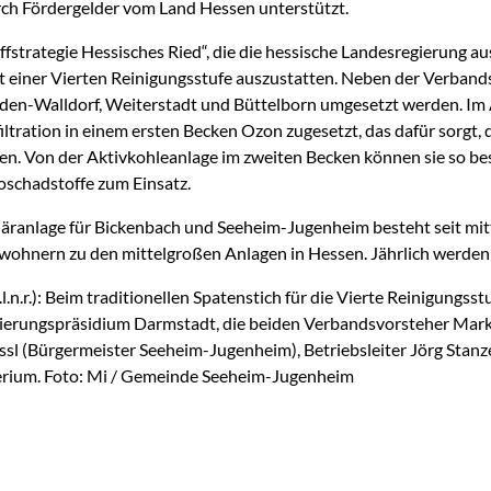
rch Fördergelder vom Land Hessen unterstützt.
fstrategie Hessisches Ried“, die die hessische Landesregierung aus
it einer Vierten Reinigungsstufe auszustatten. Neben der Verbands
den-Walldorf, Weiterstadt und Büttelborn umgesetzt werden. Im 
iltration in einem ersten Becken Ozon zugesetzt, das dafür sorgt, 
n. Von der Aktivkohleanlage im zweiten Becken können sie so b
oschadstoffe zum Einsatz.
äranlage für Bickenbach und Seeheim-Jugenheim besteht seit mit
wohnern zu den mittelgroßen Anlagen in Hessen. Jährlich werden 
.l.n.r.): Beim traditionellen Spatenstich für die Vierte Reinigungs
ierungspräsidium Darmstadt, die beiden Verbandsvorsteher Mar
ssl (Bürgermeister Seeheim-Jugenheim), Betriebsleiter Jörg Sta
rium.
Foto: Mi / Gemeinde Seeheim-Jugenheim