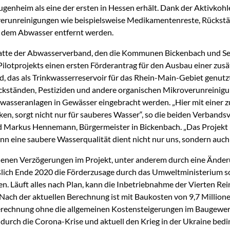
genheim als eine der ersten in Hessen erhält. Dank der Aktivkohl
erunreinigungen wie beispielsweise Medikamentenreste, Rückst
s dem Abwasser entfernt werden.
hatte der Abwasserverband, den die Kommunen Bickenbach und Se
ilotprojekts einen ersten Förderantrag für den Ausbau einer zusät
d, das als Trinkwasserreservoir für das Rhein-Main-Gebiet genutz
ckständen, Pestiziden und andere organischen Mikroverunreinigun
sseranlagen in Gewässer eingebracht werden. „Hier mit einer zu
en, sorgt nicht nur für sauberes Wasser“, so die beiden Verbands
 Markus Hennemann, Bürgermeister in Bickenbach. „Das Projekt
enn eine saubere Wasserqualität dient nicht nur uns, sondern auch 
enen Verzögerungen im Projekt, unter anderem durch eine Änder
eßlich Ende 2020 die Förderzusage durch das Umweltministerium so
en. Läuft alles nach Plan, kann die Inbetriebnahme der Vierten Re
Nach der aktuellen Berechnung ist mit Baukosten von 9,7 Millione
rechnung ohne die allgemeinen Kostensteigerungen im Baugewerb
durch die Corona-Krise und aktuell den Krieg in der Ukraine bedin