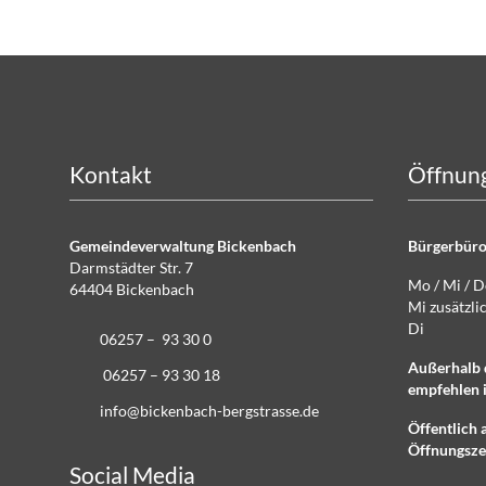
Kontakt
Öffnung
Gemeindeverwaltung Bickenbach
Bürgerbüro
Darmstädter Str. 7
Mo / Mi / 
64404 Bickenbach
Mi zusätz
Di g
06257 – 93 30 0
Außerhalb 
06257 – 93 30 18
empfehlen i
info@bickenbach-bergstrasse.de
Öffentlich 
Öffnungsze
Social Media