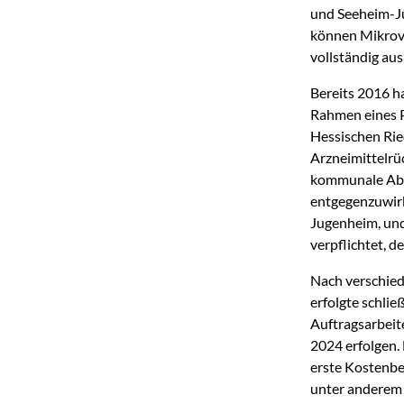
und Seeheim-Ju
können Mikrov
vollständig au
Bereits 2016 
Rahmen eines P
Hessischen Rie
Arzneimittelrü
kommunale Abwa
entgegenzuwirk
Jugenheim, und
verpflichtet, d
Nach verschied
erfolgte schli
Auftragsarbeit
2024 erfolgen. 
erste Kostenbe
unter anderem 