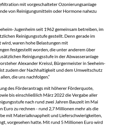
efiltration mit vorgeschalteter Ozonierungsanlage
ände von Reinigungsmitteln oder Hormone nahezu
eheim-Jugenheim seit 1962 gemeinsam betreiben, im
zlichen Reinigungsstufe gestellt. Denn gerade im
t wird, waren hohe Belastungen mit
gen festgestellt worden, die unter anderem über
sätzlichen Reinigungsstufe in der Abwasseranlage
vorsteher Alexander Kreissl, Bürgermeister in Seeheim-
 ist zudem der Nachhaltigkeit und dem Umweltschutz
allen, die uns nachfolgen.“
ung des Förderantrags mit höherer Förderquote,
wie bis einschließlich März 2022 die Vergabe aller
inigungsstufe nach rund zwei Jahren Bauzeit im Mai
n Euro zu rechnen - rund 2,7 Millionen mehr als die
e mit Materialknappheit und Lieferschwierigkeiten,
gt, vorgesehen hatte. Mit rund 5 Millionen Euro wird