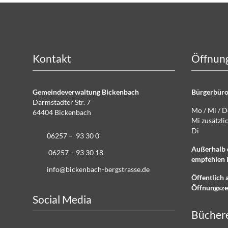
Kontakt
Öffnung
Gemeindeverwaltung Bickenbach
Bürgerbüro
Darmstädter Str. 7
Mo / Mi / 
64404 Bickenbach
Mi zusätz
Di g
06257 – 93 30 0
Außerhalb 
06257 – 93 30 18
empfehlen i
info@bickenbach-bergstrasse.de
Öffentlich 
Öffnungsze
Social Media
Bücher