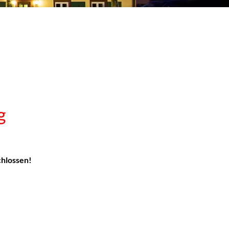
g
chlossen!