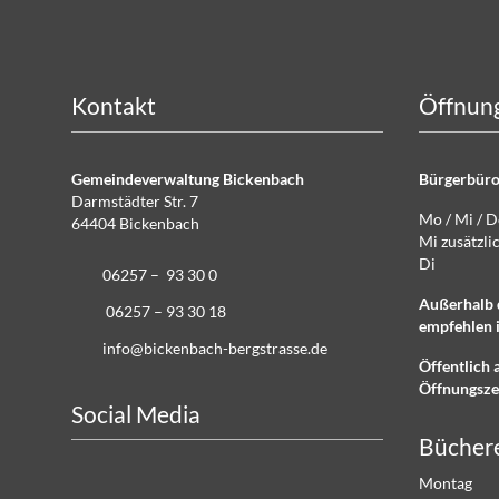
Kontakt
Öffnung
Gemeindeverwaltung Bickenbach
Bürgerbüro
Darmstädter Str. 7
Mo / Mi / 
64404 Bickenbach
Mi zusätz
Di g
06257 – 93 30 0
Außerhalb 
06257 – 93 30 18
empfehlen i
info@bickenbach-bergstrasse.de
Öffentlich 
Öffnungsze
Social Media
Bücher
Montag 