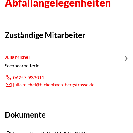
Abfallangelegenheiten
Zuständige Mitarbeiter
Julia Michel
Sachbearbeiterin
06257-933011
j
l
m
ch
l
b
ck
nb
ch-b
rgstr
ss
d
Dokumente