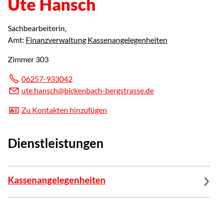
Ute Hansch
Sachbearbeiterin
,
Amt:
Finanzverwaltung
Kassenangelegenheiten
Zimmer 303
06257-933042
t
h
nsch
b
ck
nb
ch-b
rgstr
ss
d
Zu Kontakten hinzufügen
Dienstleistungen
Kassenangelegenheiten