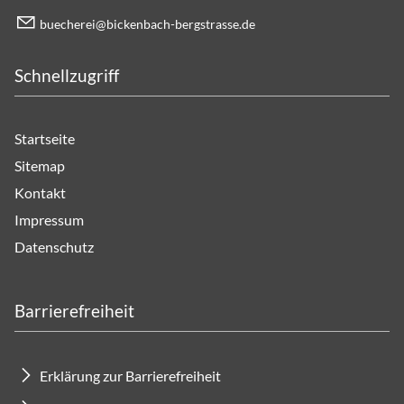
b
ch
r
b
ck
nb
ch-b
rgstr
ss
d
Schnellzugriff
Startseite
Sitemap
Kontakt
Impressum
Datenschutz
Barrierefreiheit
Erklärung zur Barrierefreiheit