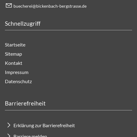
b
ch
r
b
ck
nb
ch-b
rgstr
ss
d
Schnellzugriff
Startseite
Sitemap
Kontakt
Impressum
Datenschutz
Barrierefreiheit
Erklärung zur Barrierefreiheit
Barriere melden