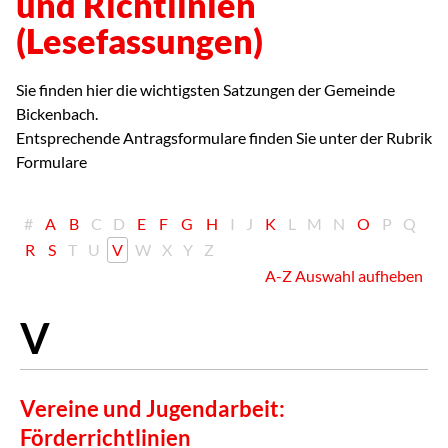
und Richtlinien
(Lesefassungen)
Sie finden hier die wichtigsten Satzungen der Gemeinde
Bickenbach.
Entsprechende Antragsformulare finden Sie unter der Rubrik
Formulare
#
A
B
C
D
E
F
G
H
I
J
K
L
M
N
O
P
Q
R
S
T
U
V
W
X
Y
Z
A-Z Auswahl aufheben
Vereine und Jugendarbeit:
Förderrichtlinien