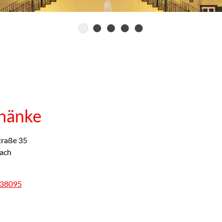
hänke
traße 35
ach
038095