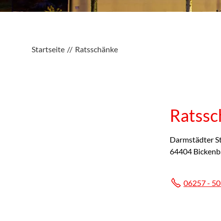
Startseite
Ratsschänke
Ratssc
Darmstädter S
64404 Bickenb
06257 - 5