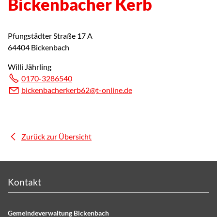
Bickenbacher Kerb
Pfungstädter Straße 17 A
64404 Bickenbach
Willi Jährling
0170-3286540
b
ck
nb
ch
rk
rb62
t-
nl
n
d
Zurück zur Übersicht
Kontakt
Gemeindeverwaltung Bickenbach